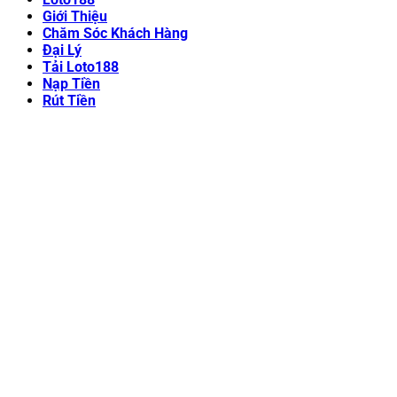
Giới Thiệu
Chăm Sóc Khách Hàng
Đại Lý
Tải Loto188
Nạp Tiền
Rút Tiền