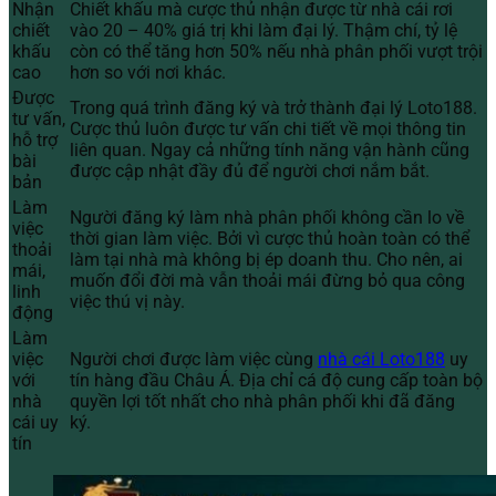
Nhận
Chiết khấu mà cược thủ nhận được từ nhà cái rơi
chiết
vào 20 – 40% giá trị khi làm đại lý. Thậm chí, tỷ lệ
khấu
còn có thể tăng hơn 50% nếu nhà phân phối vượt trội
cao
hơn so với nơi khác.
Được
Trong quá trình đăng ký và trở thành đại lý Loto188.
tư vấn,
Cược thủ luôn được tư vấn chi tiết về mọi thông tin
hỗ trợ
liên quan. Ngay cả những tính năng vận hành cũng
bài
được cập nhật đầy đủ để người chơi nắm bắt.
bản
Làm
Người đăng ký làm nhà phân phối không cần lo về
việc
thời gian làm việc. Bởi vì cược thủ hoàn toàn có thể
thoải
làm tại nhà mà không bị ép doanh thu. Cho nên, ai
mái,
muốn đổi đời mà vẫn thoải mái đừng bỏ qua công
linh
việc thú vị này.
động
Làm
việc
Người chơi được làm việc cùng
nhà cái Loto188
uy
với
tín hàng đầu Châu Á. Địa chỉ cá độ cung cấp toàn bộ
nhà
quyền lợi tốt nhất cho nhà phân phối khi đã đăng
cái uy
ký.
tín