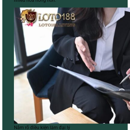
nhiều hoa hồng hơn.
Nắm rõ điều kiện làm đại lý