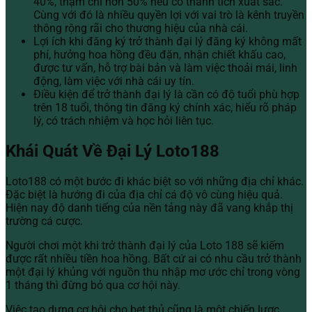
40%, thậm chí hơn 50% nếu có thành tích xuất sắc.
Cùng với đó là nhiều quyền lợi với vai trò là kênh truyền
thông rộng rãi cho thương hiệu của nhà cái.
Lợi ích khi đăng ký trở thành đại lý đăng ký không mất
phí, hưởng hoa hồng đều đặn, nhận chiết khấu cao,
được tư vấn, hỗ trợ bài bản và làm việc thoải mái, linh
động, làm việc với nhà cái uy tín.
Điều kiện để trở thành đại lý là cần có độ tuổi phù hợp
trên 18 tuổi, thông tin đăng ký chính xác, hiểu rõ pháp
lý, có trách nhiệm và học hỏi liên tục.
Khái Quát Về Đại Lý Loto188
Loto188 có một bước đi khác biệt so với những địa chỉ khác.
Đặc biệt là hướng đi của địa chỉ cá độ vô cùng hiệu quả.
Hiện nay độ danh tiếng của nền tảng này đã vang khắp thị
trường cá cược.
Người chơi một khi trở thành đại lý của Loto 188 sẽ kiếm
được rất nhiều tiền hoa hồng. Bất cứ ai có nhu cầu trở thành
một đại lý khủng với nguồn thu nhập mơ ước chỉ trong vòng
1 tháng thì đừng bỏ qua cơ hội này.
Việc tạo dựng cơ hội cho bet thủ cũng là một chiến lược