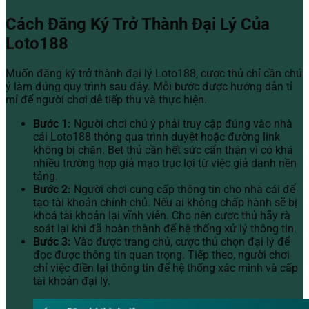
Cách Đăng Ký Trở Thành Đại Lý Của
Loto188
Muốn đăng ký trở thành đại lý Loto188, cược thủ chỉ cần chú
ý làm đúng quy trình sau đây. Mỗi bước được hướng dẫn tỉ
mỉ để người chơi dễ tiếp thu và thực hiện.
Bước 1:
Người chơi chú ý phải truy cập đúng vào nhà
cái Loto188 thông qua trình duyệt hoặc đường link
không bị chặn. Bet thủ cần hết sức cẩn thận vì có khá
nhiều trường hợp giả mạo trục lợi từ việc giả danh nền
tảng.
Bước 2:
Người chơi cung cấp thông tin cho nhà cái để
tạo tài khoản chính chủ. Nếu ai không chấp hành sẽ bị
khoá tài khoản lại vĩnh viễn. Cho nên cược thủ hãy rà
soát lại khi đã hoàn thành để hệ thống xử lý thông tin.
Bước 3:
Vào được trang chủ, cược thủ chọn đại lý để
đọc được thông tin quan trọng. Tiếp theo, người chơi
chỉ việc điền lại thông tin để hệ thống xác minh và cấp
tài khoản đại lý.