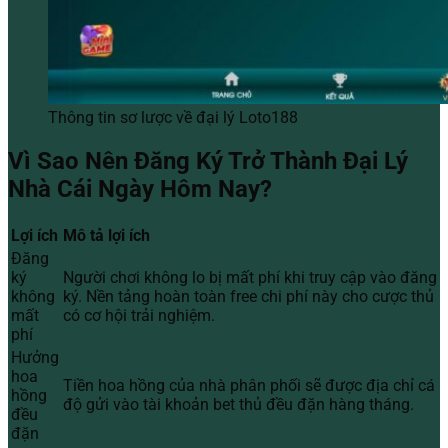
Thông tin sơ lược về đại lý Loto188
Vì Sao Nên Đăng Ký Trở Thành Đại Lý
Nhà Cái Ngày Hôm Nay?
Lợi ích
Mô tả lợi ích
Đăng
ký
Người chơi không lo bị mất phí khi truy cập vào đăng
không
ký. Nền tảng hoàn toàn free chi phí này cho cược thủ
mất
có cơ hội trải nghiệm.
phí
Hưởng
hoa
Tiền hoa hồng của nhà phân phối sẽ được địa chỉ cá
hồng
độ gửi vào tài khoản bet thủ đều đặn hàng tháng.
đều
đặn