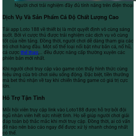
Người chơi trải nghiệm đầy đủ tính năng trên điện thoại
Dịch Vụ Và Sản Phẩm Cá Độ Chất Lượng Cao
Tải app Loto 188 về thiết bị là một quyết định vô cùng sáng
suốt. Bởi vì cược thủ được trải nghiệm các dịch vụ vô cùng
tốt của nền tảng. Đồng thời, người chơi dễ dàng tham gia các
trò chơi hàng đầu. Một số thể loại nổi bật như bắn cá, nổ hũ,
cá cược
thể thao
,… đều được nâng cấp thường xuyên các
phiên bản mới nhất.
Khi người chơi truy cập vào game còn thấy hình thức cùng
hiệu ứng của trò chơi siêu sống động. Đặc biệt, tiền thưởng
mà bet thủ nhận về tay khi chiến thắng game có giá trị cực
lớn.
Hỗ Trợ Tận Tình
Mỗi hội viên truy cập link vào Loto188 được hỗ trợ bởi đội
ngũ nhân viên hết sức nhiệt tình. Họ sẽ giúp người chơi giải
đáp toàn bộ thắc mắc khi mới truy cập. Đồng thời, ai có vấn
đề nào nên báo cáo ngay để được xử lý nhanh chóng nhất
có thể.