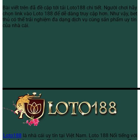
Bài viết trên đã đề cập tới tải Loto188 chi tiết. Người chơi hãy
chọn link vào Loto 188 để dễ dàng truy cập hơn. Như vậy, bet
thủ có thể trải nghiệm đa dạng dịch vụ cùng sản phẩm uy tín
của nhà cái.
Loto188
là nhà cái uy tín tại Việt Nam. Loto 188 Nổi tiếng với