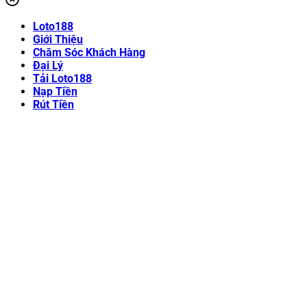
Loto188
Giới Thiệu
Chăm Sóc Khách Hàng
Đại Lý
Tải Loto188
Nạp Tiền
Rút Tiền