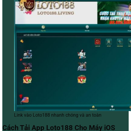
Link vào Loto188 nhanh chóng và an toàn
Cách Tải App Loto188 Cho Máy iOS