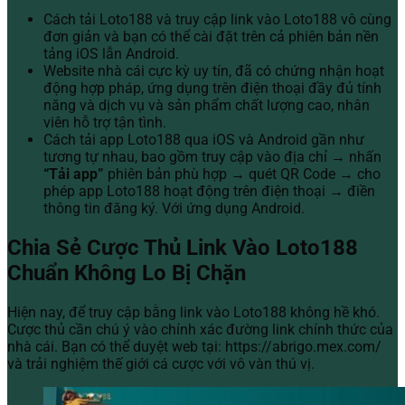
Cách tải Loto188 và truy cập link vào Loto188 vô cùng
đơn giản và bạn có thể cài đặt trên cả phiên bản nền
tảng iOS lẫn Android.
Website nhà cái cực kỳ uy tín, đã có chứng nhận hoạt
động hợp pháp, ứng dụng trên điện thoại đầy đủ tính
năng và dịch vụ và sản phẩm chất lượng cao, nhân
viên hỗ trợ tận tình.
Cách tải app Loto188 qua iOS và Android gần như
tương tự nhau, bao gồm truy cập vào địa chỉ → nhấn
“Tải app”
phiên bản phù hợp → quét QR Code → cho
phép app Loto188 hoạt động trên điện thoại → điền
thông tin đăng ký. Với ứng dụng Android.
Chia Sẻ Cược Thủ Link Vào Loto188
Chuẩn Không Lo Bị Chặn
Hiện nay, để truy cập bằng link vào Loto188 không hề khó.
Cược thủ cần chú ý vào chính xác đường link chính thức của
nhà cái. Bạn có thể duyệt web tại: https://abrigo.mex.com/
và trải nghiệm thế giới cá cược với vô vàn thú vị.