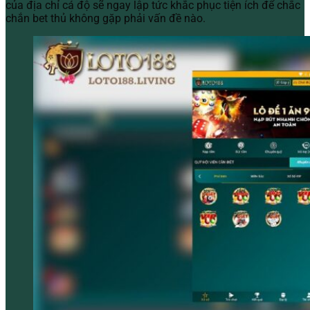
của địa chỉ cá độ sẽ ngay lập tức khắc phục tiện ích để chắc
chắn bet thủ không gặp phải vấn đề nào.