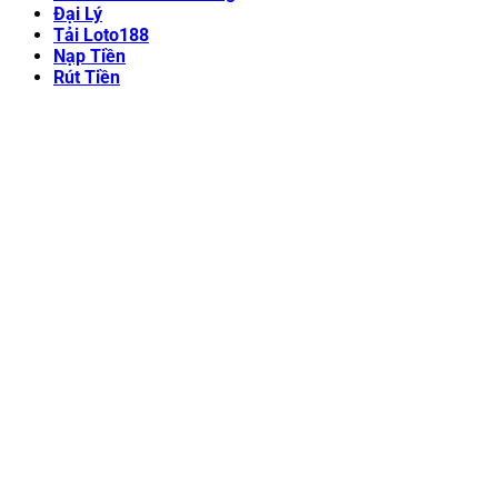
Đại Lý
Tải Loto188
Nạp Tiền
Rút Tiền