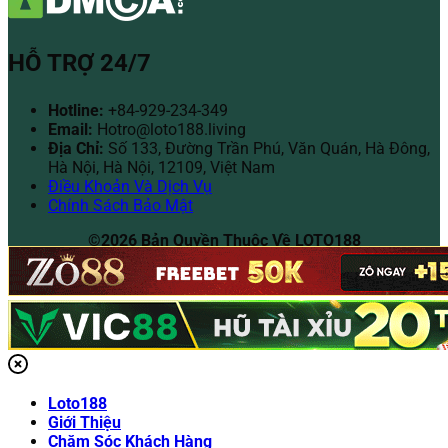
HỖ TRỢ 24/7
Hotline:
+84-929-234-349
Email:
Hotro@loto188.living
Địa Chỉ:
Số 133, Đường Trần Phú, Văn Quán, Hà Đông,
Hà Nội, Hà Nội, 12109, Việt Nam
Điều Khoản Và Dịch Vụ
Chính Sách Bảo Mật
©2026 Bản Quyền Thuộc Về LOTO188
Loto188
Giới Thiệu
Chăm Sóc Khách Hàng