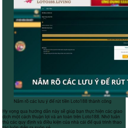
Nắm rõ các lưu ý để rút tiền Loto188 thành công
Hy vọng qua hướng dẫn này sẽ giúp bạn thực hiện các giao
dịch một cách thuận lợi và an toàn trên Loto188. Nhớ tuân
thủ các quy định và điều kiện của nhà cái để quá trình thao
tác luôn diễn ra suôn sẻ.