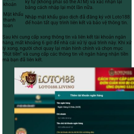
ký tự (không phải số thẻ ATM) và xác nhận lại
khoản
bằng cách nhập lại một lần nữa.
Mật khẩu
Nhập mật khẩu giao dịch đã đăng ký với Loto188
thanh
để hoàn tất quy trình liên kết và bảo vệ thông tin.
toán
Sau khi cung cấp xong thông tin và liên kết tài khoản ngân
hàng, mất khoảng 6 giờ để nhà cái xử lý quá trình này. Khi xử
lý xong, người chơi quay lại màn hình chính và chọn mục
“Rút tiền” và cung cấp các thông tin về ngân hàng nhận tiền
mà bạn đã liên kết.