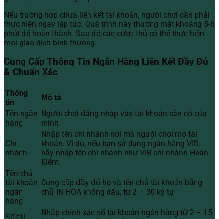
Nếu trường hợp chưa liên kết tài khoản, người chơi cần phải
thực hiện ngay lập tức. Quá trình này thường mất khoảng 5-6
phút để hoàn thành. Sau đó các cược thủ có thể thực hiện
mọi giao dịch bình thường.
Cung Cấp Thông Tin Ngân Hàng Liên Kết Đầy Đủ
& Chuẩn Xác
Thông
Mô tả
tin
Tên ngân
Người chơi đăng nhập vào tài khoản sẵn có của
hàng
mình.
Nhập tên chi nhánh nơi mà người chơi mở tài
Chi
khoản. Ví dụ, nếu bạn sử dụng ngân hàng VIB,
nhánh
hãy nhập tên chi nhánh như VIB chi nhánh Hoàn
Kiếm.
Tên chủ
tài khoản
Cung cấp đầy đủ họ và tên chủ tài khoản bằng
ngân
chữ IN HOA không dấu, từ 2 – 30 ký tự.
hàng
Nhập chính xác số tài khoản ngân hàng từ 2 – 15
Số tài