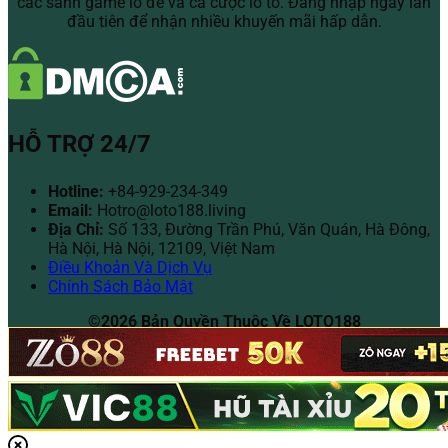
các sảnh game lô đề và cá cược lô tô. Đăng nhập ngay lần
đầu tiên để nhận nhiều khuyến mãi hấp dẫn.
HỖ TRỢ 24/7
Hotline:
+84-929-234-349
Email:
Hotro@loto188.living
Địa Chỉ:
Số 133, Đường Trần Phú, Văn Quán, Hà Đông,
Hà Nội, Hà Nội, 12109, Việt Nam
Điều Khoản Và Dịch Vụ
Chính Sách Bảo Mật
©2026 Bản Quyền Thuộc Về LOTO188