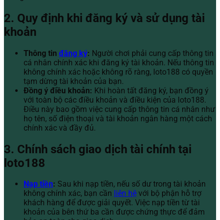
2. Quy định khi đăng ký và sử dụng tài
khoản
Thông tin
đăng ký
:
Người chơi phải cung cấp thông tin
cá nhân chính xác khi đăng ký tài khoản. Nếu thông tin
không chính xác hoặc không rõ ràng, loto188 có quyền
tạm dừng tài khoản của bạn.
Đồng ý điều khoản:
Khi hoàn tất đăng ký, bạn đồng ý
với toàn bộ các điều khoản và điều kiện của loto188.
Điều này bao gồm việc cung cấp thông tin cá nhân như
họ tên, số điện thoại và tài khoản ngân hàng một cách
chính xác và đầy đủ.
3. Chính sách giao dịch tài chính tại
loto188
Nạp tiền
:
Sau khi nạp tiền, nếu số dư trong tài khoản
không chính xác, bạn cần
liên hệ
với bộ phận hỗ trợ
khách hàng để được giải quyết. Việc nạp tiền từ tài
khoản của bên thứ ba cần được chứng thực để đảm