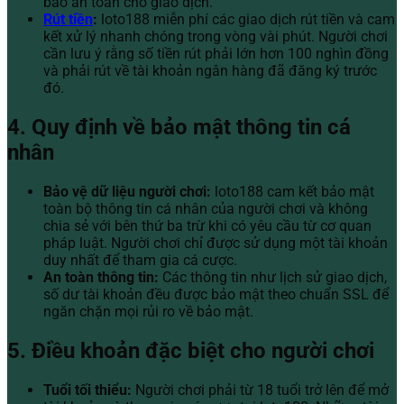
bảo an toàn cho giao dịch.
Rút tiền
:
loto188 miễn phí các giao dịch rút tiền và cam
kết xử lý nhanh chóng trong vòng vài phút. Người chơi
cần lưu ý rằng số tiền rút phải lớn hơn 100 nghìn đồng
và phải rút về tài khoản ngân hàng đã đăng ký trước
đó.
4. Quy định về bảo mật thông tin cá
nhân
Bảo vệ dữ liệu người chơi:
loto188 cam kết bảo mật
toàn bộ thông tin cá nhân của người chơi và không
chia sẻ với bên thứ ba trừ khi có yêu cầu từ cơ quan
pháp luật. Người chơi chỉ được sử dụng một tài khoản
duy nhất để tham gia cá cược.
An toàn thông tin:
Các thông tin như lịch sử giao dịch,
số dư tài khoản đều được bảo mật theo chuẩn SSL để
ngăn chặn mọi rủi ro về bảo mật.
5. Điều khoản đặc biệt cho người chơi
Tuổi tối thiểu:
Người chơi phải từ 18 tuổi trở lên để mở