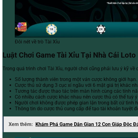
Đôi nét về trò Tài Xỉu
Luật Chơi Game Tài Xỉu Tại Nhà Cái Loto
Trong quá trình chơi Tài Xỉu, người chơi cũng phải lưu ý kỹ về
Số lượng thành viên trong một ván cược không giới hạn.
Cược thủ sử dụng 3 cục xí ngầu với 6 mặt giá trị khác n
Tương tác được thao tác trên màn hình cùng các tính nă
Có nhiều cách cược khác nhau nên cược thủ có thể tuỳ
Người chơi không được phép gian lận trong bất cứ tình
Thông tin do cược thủ cung cấp để tạo tài khoản tuyệt 
Xem thêm:
Khám Phá Game Dân Gian 12 Con Giáp Độc Đ