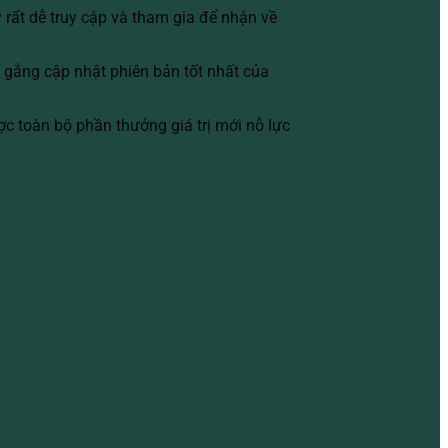
y rất dễ truy cập và tham gia để nhận về
ố gắng cập nhật phiên bản tốt nhất của
c toàn bộ phần thưởng giá trị mới nỗ lực