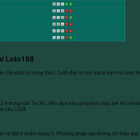
ại Loto188
 cần phải có công thức. Dưới đây là một vài bí kíp mà cược thủ
3:4 trong ván Tài Xỉu. Nếu dựa vào công thức này, bet thủ sẽ nh
eo cầu 1234.
uật và đặt 4 nhằm trúng 3. Phương pháp này không chỉ hiệu qu