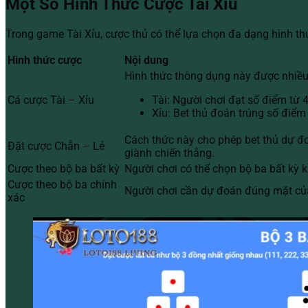
Một Số Hình Thức Cược Tài Xỉu
Trong game Tài Xỉu, cược thủ có thể lựa chọn đa dạng hình th
Hình thức cược
Nội dung
Hình thức thông dụng này được nhiều 
Cá cược Tài – Xỉu
Tài: Người chơi đạt số điểm từ 
Xỉu: Bet thủ đoán trúng số điểm
Cách thức này cho phép bet thủ dự đoá
Đặt cược Chẵn – Lẻ
giành chiến thắng.
Cược theo bộ ba bất kỳ
Người chơi có thể chọn bộ ba bất kỳ 
Cược theo bộ ba chính
Người chơi cần dự đoán đúng mặt của 
xác