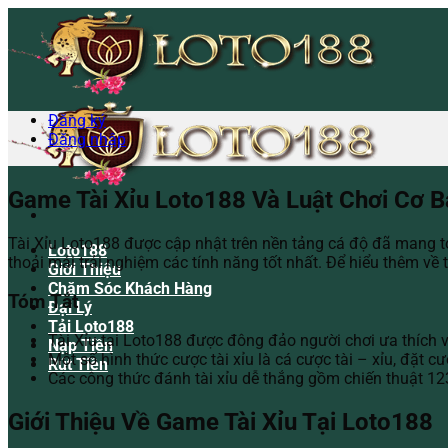
Skip
to
content
Đăng ký
Đăng nhập
Game Tài Xỉu Loto188 Và Luật Chơi Cơ 
Tài Xỉu Loto188 được cập nhật trên nền tảng cá độ đã mang tớ
Loto188
thoải mái trải nghiệm các tính năng tốt nhất. Để hiểu thêm về 
Giới Thiệu
Chăm Sóc Khách Hàng
Tóm Tắt
Đại Lý
Tải Loto188
Tài Xỉu tại Loto188 được đông đảo người chơi ưa thích v
Nạp Tiền
Một số hình thức cược tài xỉu là cá cược tài – xỉu, đặt c
Rút Tiền
Các công thức đánh tài xỉu dễ thắng gồm chiến thuật 123
Giới Thiệu Về Game Tài Xỉu Tại Loto188