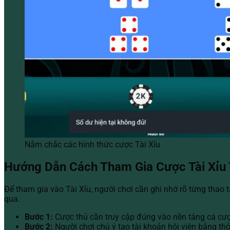
Nắm chắc các hình thức cược Tài Xỉu
Hướng Dẫn Cách Tham Gia Cược Tài Xỉu 
Để tham gia vào Tài Xỉu, người chơi cần ghi nhớ rõ từng thao
qua.
Bước 1:
Cược thủ cần truy cập đúng vào nền tảng cá cư
Bước 2:
Người chơi chú ý tạo tài khoản hội viên bằng t