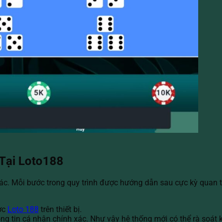
Tại Loto188
 tác. Mỗi bước trong quy trình được hướng dẫn sau cực kỳ quan 
ợc
Loto 188
trên thiết bị.
hông tin cá nhân chính xác. Như vậy hệ thống mới có thể rà so