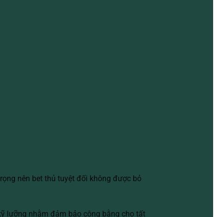
trọng nên bet thủ tuyệt đối không được bỏ
át kỹ lưỡng nhằm đảm bảo công bằng cho tất