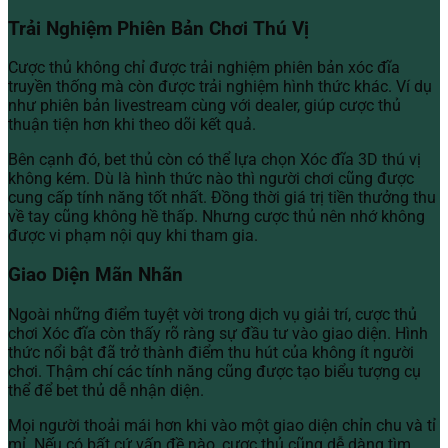
Trải Nghiệm Phiên Bản Chơi Thú Vị
Cược thủ không chỉ được trải nghiệm phiên bản xóc đĩa
truyền thống mà còn được trải nghiệm hình thức khác. Ví dụ
như phiên bản livestream cùng với dealer, giúp cược thủ
thuận tiện hơn khi theo dõi kết quả.
Bên cạnh đó, bet thủ còn có thể lựa chọn Xóc đĩa 3D thú vị
không kém. Dù là hình thức nào thì người chơi cũng được
cung cấp tính năng tốt nhất. Đồng thời giá trị tiền thưởng thu
về tay cũng không hề thấp. Nhưng cược thủ nên nhớ không
được vi phạm nội quy khi tham gia.
Giao Diện Mãn Nhãn
Ngoài những điểm tuyệt vời trong dịch vụ giải trí, cược thủ
chơi Xóc đĩa còn thấy rõ ràng sự đầu tư vào giao diện. Hình
thức nổi bật đã trở thành điểm thu hút của không ít người
chơi. Thậm chí các tính năng cũng được tạo biểu tượng cụ
thể để bet thủ dễ nhận diện.
Mọi người thoải mái hơn khi vào một giao diện chỉn chu và tỉ
mỉ. Nếu có bất cứ vấn đề nào, cược thủ cũng dễ dàng tìm