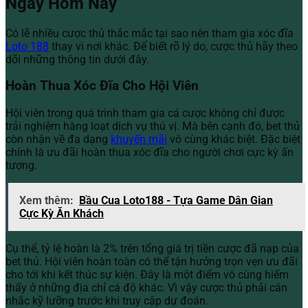
Ngay Hôm Nay
Có lẽ nhiều cược thủ thắc mắc tại sao nên tham gia xóc đĩa
Loto 188
thay vì nơi khác. Để biết rõ lý do, cược thủ hãy theo
dõi những thông tin dưới đây.
Hoàn Thua Xóc Đĩa Cho Hội Viên
Hội viên trong quá trình tham gia cá cược không chỉ được
trải nghiệm hàng loạt dịch vụ thú vị. Mà bên cạnh đó, bet thủ
còn nhận về đa dạng
khuyến mãi
vô cùng khác biệt. Đặc biệt
chính là ưu đãi hoàn thua xóc đĩa cho người chơi cực kỳ ấn
tượng.
Xem thêm:
Bầu Cua Loto188 - Tựa Game Dân Gian
Cực Kỳ Ăn Khách
Cụ thể, tỷ lệ hoàn là 2% trên tổng giá trị tiền cược đã nạp của
bet thủ. Hội viên hoàn toàn có thể tận hưởng trọn vẹn ưu đãi
cho tới khi kết thúc sự kiện. Đây là một điểm vô cùng hiếm
thấy ở những địa chỉ cá độ khác. Vì vậy cược thủ phải cân
nhắc kỹ lưỡng trước khi truy cập dự đoán.