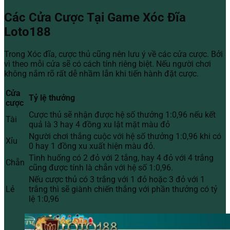
Các Cửa Cược Tại Game Xóc Đĩa
Loto188
Trong Xóc đĩa, cược thủ cũng nên lưu ý về các cửa cược. Bởi
vì theo mỗi cửa sẽ có cách tính riêng biệt. Nếu người chơi
không nắm rõ rất dễ nhầm lẫn khi tiến hành đặt cược.
Cửa
Tỷ lệ thưởng
cược
Cược thủ sẽ nhận được hệ số thưởng 1:0,96 nếu kết
Tài
quả là 3 hay 4 đồng xu lật mặt màu đỏ
Người chơi thắng cuộc với hệ số thưởng 1:0,96 khi có
Xỉu
0 hay 1 đồng xu xuất hiện màu đỏ.
Tình huống có 2 đỏ với 2 tắng, hay 4 đỏ với 4 trắng
Chẵn
cũng được tính là chẵn với hệ số 1:0,96.
Nếu cược thủ có 3 trắng với 1 đỏ hoặc 3 đỏ với 1
Lẻ
trắng thì sẽ giành chiến thắng với phần thưởng có tỷ
lệ 1:0,96