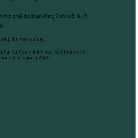
ời chơi phải dự đoán đúng 2 số cuối là 45.
).
 trong lần mở thưởng.
n phải dự đoán chính xác cả 3 hoặc 4 số
 hoặc 4 số cuối là 2345.