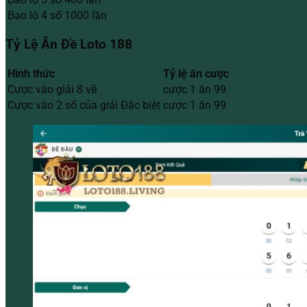
Bao lô 4 số
1000 lần
Tỷ Lệ Ăn Đề Loto 188
Hình thức
Tỷ lệ ăn cược
Cược vào giải 8 về
cược 1 ăn 99
Cược vào 2 số của giải Đặc biệt
cược 1 ăn 99