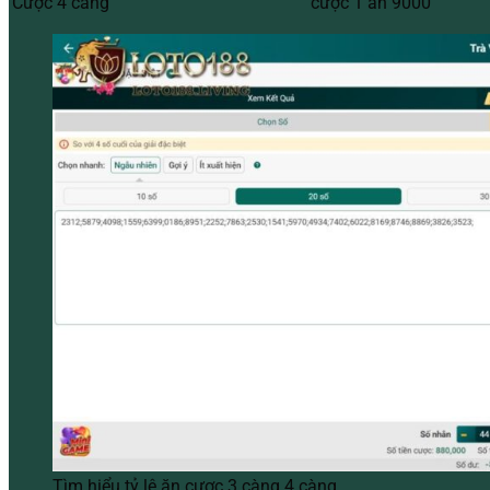
Cược 4 càng
cược 1 ăn 9000
Tìm hiểu tỷ lệ ăn cược 3 càng 4 càng