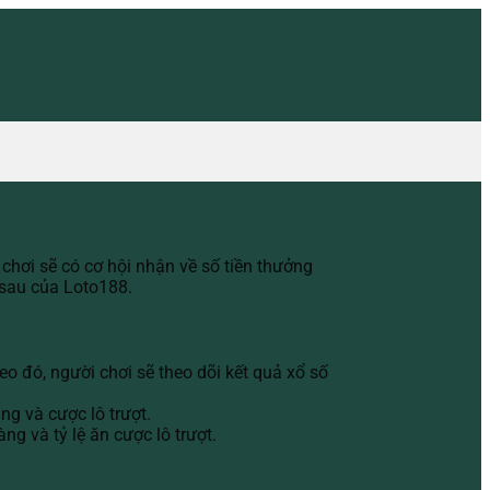
chơi sẽ có cơ hội nhận về số tiền thưởng
 sau của Loto188.
o đó, người chơi sẽ theo dõi kết quả xổ số
ng và cược lô trượt.
àng và tỷ lệ ăn cược lô trượt.