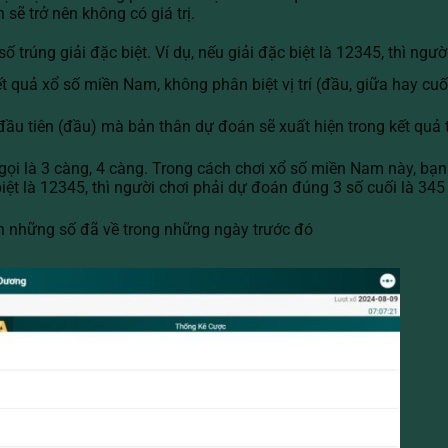
 sẽ trở nên không có giá trị.
 trúng giải đặc biệt. Ví dụ, nếu giải đặc biệt là 12345, thì ngư
 quả xổ số miền Nam, không phân biệt vị trí (đầu, giữa hay cuối
đầu tiên (đầu) mà bản thân dự đoán sẽ xuất hiện trong kết quả
 gọi là 3 càng, 4 càng. Trong cách chơi xổ số miền Nam này, bạ
 biệt là 12345, thì người chơi phải dự đoán đúng 3 số cuối là 345
n những số đã về trong những ngày trước đó