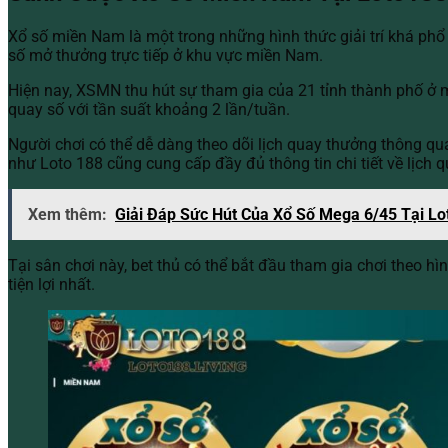
Xổ số miền Nam là một trong những hình thức giải trí khá phổ 
số mở thưởng trực tiếp ở khu vực miền Nam.
Hiện nay, XSMN thu hút sự tham gia của 21 tỉnh thành phố ở m
quay số với tần suất khoảng 2 lần/tuần.
Người chơi có thể dễ dàng theo dõi lịch quay thưởng thông qua
như Loto 188 cũng cung cấp đầy đủ thông tin chi tiết về lịch
Xem thêm:
Giải Đáp Sức Hút Của Xổ Số Mega 6/45 Tại L
Tại sân chơi này, bet thủ có thể bắt đầu tham gia chơi theo h
tiện lợi nhất.