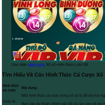
Giao diện
sảnh cược
Xổ số miền Nam Loto188
Tìm Hiểu Về Các Hình Thức Cá Cược Xổ
Hình thức
Nội dung
cá cược
Một hình thức cá cược trong xổ số lô đề đòi hỏi n
Cược lô
Bạn cần dự đoán chính xác tất cả các con số mà họ