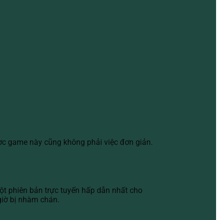
được game này cũng không phải việc đơn giản.
.
một phiên bản trực tuyến hấp dẫn nhất cho
giờ bị nhàm chán.