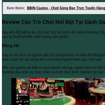
Xem thêm:
BBIN Casino - Chơi Sòng Bạc Trực Tuyến Hàn
Review Các Trò Chơi Nổi Bật Tại Sảnh 
Sau khi đã biết lý do của sức hút tại sảnh AG Asia Gaming, h
cao từ thiết kế đến chất lượng sản phẩm.
Rồng Hổ
Đây là trò chơi có nguồn gốc từ Campuchia và hiện đã khá phổ 
mức cược tối đa cũng như số lượng người tham gia mỗi ván.
Mỗi ván game sẽ diễn ra khá nhanh chóng, người chơi có thể t
thường dựa trên sự may mắn và một chút kinh nghiệm từ các 