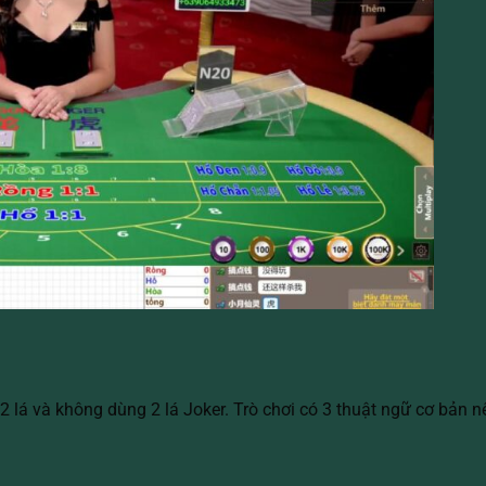
lá và không dùng 2 lá Joker. Trò chơi có 3 thuật ngữ cơ bản nê