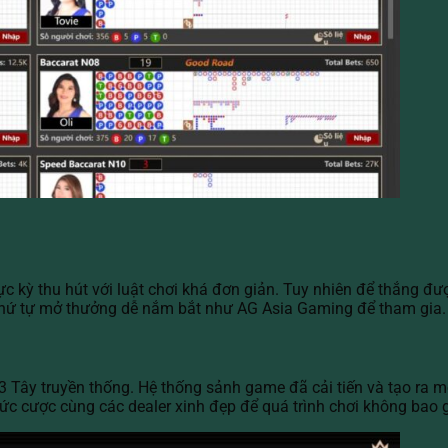
cực kỳ thu hút với luật chơi khá đơn giản. Tuy nhiên để thắng 
g thứ tự mở thưởng dễ nắm bắt như AG Asia Gaming để tham gia
i 3 Tây truyền thống. Hệ thống sảnh game đã cải tiến và tạo ra 
ức cược cùng các dealer xinh đẹp để quá trình chơi không bao 