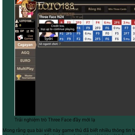
Trải nghiệm trò Three Face đầy mới lạ
Mong rằng qua bài viết này game thủ đã biết nhiều thông ti